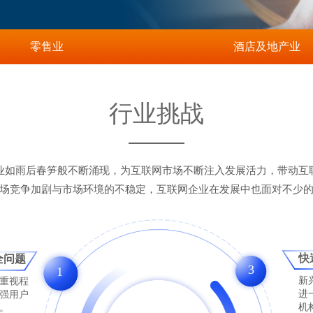
零售业
酒店及地产业
行业挑战
业如雨后春笋般不断涌现，为互联网市场不断注入发展活力，带动互
场竞争加剧与市场环境的不稳定，
互联网企业在发展中也面对不少
快
全问题
3
1
新
重视程
进
强用户
机
。