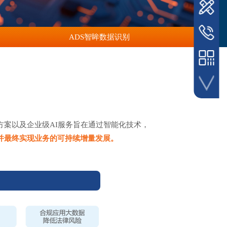
电话热线
ADS智眸数据识别
400-852-
决方案以及企业级AI服务旨在通过智能化技术，
扫码关注
并最终实现业务的可持续增量发展。