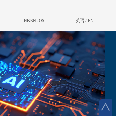
HKBN JOS
英语 / EN